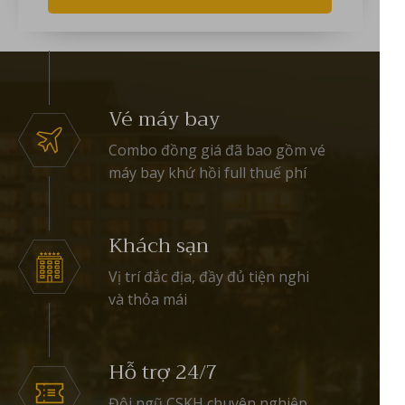
Vé máy bay
Combo đồng giá đã bao gồm vé
máy bay khứ hồi full thuế phí
Khách sạn
Vị trí đắc địa, đầy đủ tiện nghi
và thỏa mái
Hỗ trợ 24/7
Đội ngũ CSKH chuyên nghiệp,