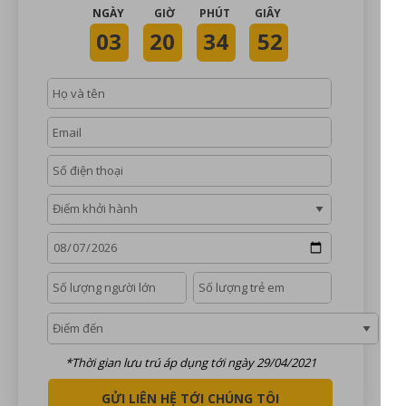
NGÀY
GIỜ
PHÚT
GIÂY
03
20
34
52
*Thời gian lưu trú áp dụng tới ngày 29/04/2021
GỬI LIÊN HỆ TỚI CHÚNG TÔI