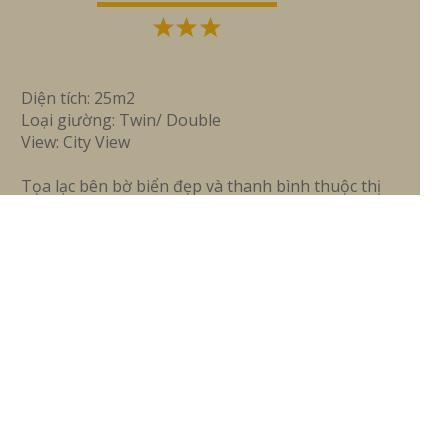
Diện tích: 25m2
Loại giường: Twin/ Double
View: City View
Tọa lạc bên bờ biển đẹp và thanh bình thuộc thị
trấn Dương Đông cách chợ đêm 500m, cách 7 km từ
sân bay quốc tế đảo Phú Quốc với 50 phòng nghỉ,
phong cách hiện đại, thoáng mát nội thất sang
trọng, trang nhã, sạch sẽ và đội ngũ nhân viên
chuyên nghiệp, trẻ trung, năng động nhưng vẫn
mang đậm nép đẹp truyền thống... sẽ luôn làm hài
lòng quý khách.
ĐẶT TRƯỚC NGAY