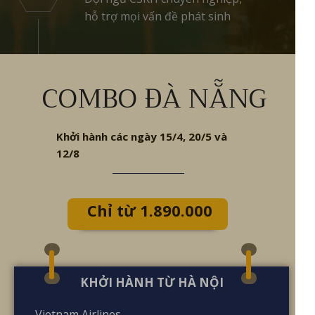
hỗ trợ mọi vấn đề phát sinh
COMBO ĐÀ NẴNG
Khởi hành các ngày 15/4, 20/5 và
12/8
Chỉ từ 1.890.000
VNĐ
KHỞI HÀNH TỪ HÀ NỘI
Vietnam Airlines